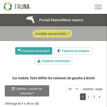
Portail Mammifères marins
Accéder aux portails
Espèces recensées
Espèces protégées
Espèces menacées
Sur mobile, faite défiler les colonnes de gauche à droite
Afficher / cacher les
espèces / page
colonnes
1
2
3
4
Affichage de
1
à
10
sur
32