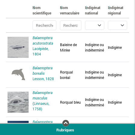
Nom
Nom
Indigénat
Indigénat
Pr
scientifique
vernaculaire
national
régional
ré
Balaenoptera
acutorostrata
Baleine de
Indigène ou
Pr
Indigène
Lacépède,
Minke
indéterminé
ce
1804
Balaenoptera
Rorqual
Indigène ou
Si
borealis
Indigène
boréal
indéterminé
an
Lesson, 1828
Balaenoptera
musculus
Indigène ou
Rorqual bleu
Indigène
In
(Linnaeus,
indéterminé
1758)
Balaenoptera
physalus
Rorqual
Indigène ou
Pr
Rubriques
Indigène
(Linnaeus,
commun
indéterminé
ce