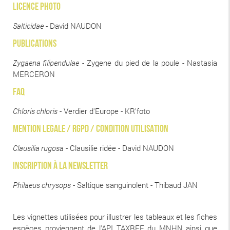
LICENCE PHOTO
Salticidae
- David NAUDON
Publications
Zygaena filipendulae
- Zygene du pied de la poule - Nastasia
MERCERON
FAQ
Chloris chloris
- Verdier d'Europe - KR'foto
MENTION LEGALE / RGPD / CONDITION UTILISATION
Clausilia rugosa
- Clausilie ridée - David NAUDON
Inscription à la newsletter
Philaeus chrysops
- Saltique sanguinolent - Thibaud JAN
Les vignettes utilisées pour illustrer les tableaux et les fiches
espèces proviennent de l'API TAXREF du MNHN ainsi que