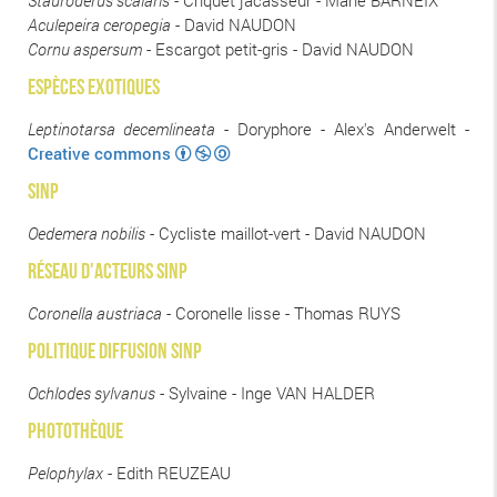
Stauroderus scalaris
- Criquet jacasseur - Marie BARNEIX
Aculepeira ceropegia
- David NAUDON
Cornu aspersum
- Escargot petit-gris - David NAUDON
ESPÈCES EXOTIQUES
Leptinotarsa decemlineata
- Doryphore - Alex's Anderwelt -
Creative commons
SINP
Oedemera nobilis
- Cycliste maillot-vert - David NAUDON
réseau d'acteurs SINP
Coronella austriaca
- Coronelle lisse - Thomas RUYS
POLITIQUE DIFFUSION SINP
Ochlodes sylvanus
- Sylvaine - Inge VAN HALDER
PHOTOTHÈQUE
Pelophylax
- Edith REUZEAU