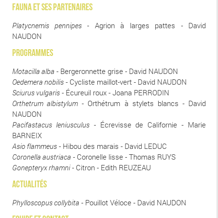
fauna et ses partenaires
Platycnemis pennipes
- Agrion à larges pattes - David
NAUDON
PROGRAMMES
Motacilla alba
- Bergeronnette grise - David NAUDON
Oedemera nobilis
- Cycliste maillot-vert - David NAUDON
Sciurus vulgaris
- Écureuil roux - Joana PERRODIN
Orthetrum albistylum
- Orthétrum à stylets blancs - David
NAUDON
Pacifastacus leniusculus
- Écrevisse de Californie - Marie
BARNEIX
Asio flammeus
- Hibou des marais - David LEDUC
Coronella austriaca
- Coronelle lisse - Thomas RUYS
Gonepteryx rhamni
- Citron - Edith REUZEAU
ACTUALITÉS
Phylloscopus collybita
- Pouillot Véloce - David NAUDON