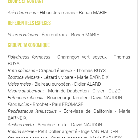
EQUIPE ET CONTACT
Asio flammeus
- Hibou des marais - Ronan MARIE
REFERENTIELS ESPECES
Sciurus vulgaris
- Écureuil roux - Ronan MARIE
GROUPE TAXONOMIQUE
Polydrusus formosus
- Charançon vert soyeux - Thomas
RUYS
Bufo spinosus
- Crapaud épineux - Thomas RUYS
Zootoca vivipara
- Lézard vivipare - Marie BARNEIX
Meles meles
- Blaireau européen - Didier ALARD
Myotis daubentonii
- Murin de Daubenton - Olivier TOUZOT
Erithacus rubecula
- Rougegorge familier - David NAUDON
Esox lucius
- Brochet - Paul FROMAGE
Pacifastacus leniusculus
- Écrevisse de Californie - Marie
BARNEIX
Aeshna mixta
- Aeschne mixte - David NAUDON
Boloria selene
- Petit Collier argenté - Inge VAN HALDER