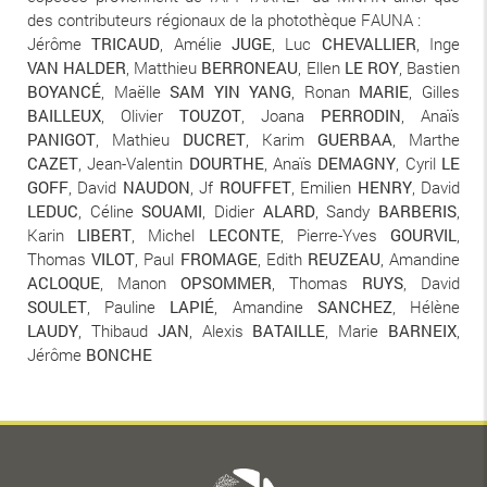
des contributeurs régionaux de la photothèque FAUNA :
Jérôme
TRICAUD
, Amélie
JUGE
, Luc
CHEVALLIER
, Inge
VAN HALDER
, Matthieu
BERRONEAU
, Ellen
LE ROY
, Bastien
BOYANCÉ
, Maëlle
SAM YIN YANG
, Ronan
MARIE
, Gilles
BAILLEUX
, Olivier
TOUZOT
, Joana
PERRODIN
, Anaïs
PANIGOT
, Mathieu
DUCRET
, Karim
GUERBAA
, Marthe
CAZET
, Jean-Valentin
DOURTHE
, Anaïs
DEMAGNY
, Cyril
LE
GOFF
, David
NAUDON
, Jf
ROUFFET
, Emilien
HENRY
, David
LEDUC
, Céline
SOUAMI
, Didier
ALARD
, Sandy
BARBERIS
,
Karin
LIBERT
, Michel
LECONTE
, Pierre-Yves
GOURVIL
,
Thomas
VILOT
, Paul
FROMAGE
, Edith
REUZEAU
, Amandine
ACLOQUE
, Manon
OPSOMMER
, Thomas
RUYS
, David
SOULET
, Pauline
LAPIÉ
, Amandine
SANCHEZ
, Hélène
LAUDY
, Thibaud
JAN
, Alexis
BATAILLE
, Marie
BARNEIX
,
Jérôme
BONCHE