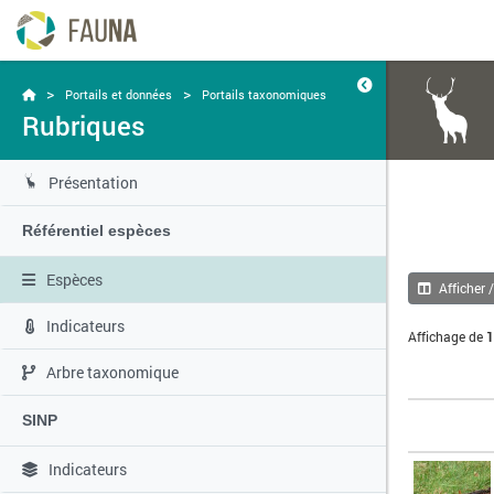
>
>
Portails et données
Portails taxonomiques
Rubriques
Présentation
Référentiel espèces
Espèces
Afficher 
Indicateurs
Affichage de
1
Arbre taxonomique
SINP
Indicateurs