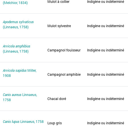
Mulot à collier
Indigène ou indéterminé
(Melchior, 1834)
Apodemus sylvaticus
Mulot sylvestre
Indigène ou indéterminé
(Linnaeus, 1758)
Arvicola amphibius
Campagnol fouisseur
Indigène ou indéterminé
(Linnaeus, 1758)
Arvicola sapidus
Miller,
Campagnol amphibie
Indigène ou indéterminé
1908
Canis aureus
Linnaeus,
Chacal doré
Indigène ou indéterminé
1758
Canis lupus
Linnaeus, 1758
Loup gris
Indigène ou indéterminé