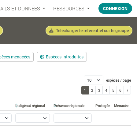
AILS ET DONNÉES
RESSOURCES
CONNEXION
Télécharger le référentiel sur le groupe
pèces menacées
Espèces introduites
espèces / page
1
2
3
4
5
6
7
Indigénat régional
Présence régionale
Protegée
Menacée