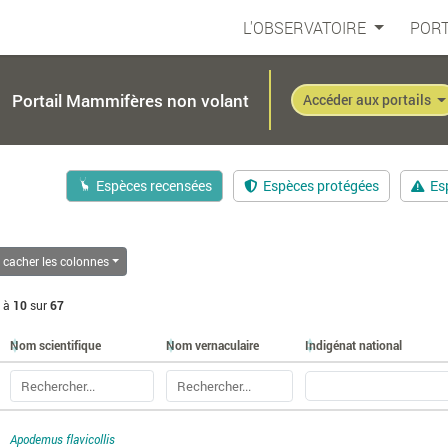
L'OBSERVATOIRE
PORT
Portail Mammifères non volant
Accéder aux portails
Espèces recensées
Espèces protégées
Es
/ cacher les colonnes
à
10
sur
67
Nom scientifique
Nom vernaculaire
Indigénat national
Apodemus flavicollis