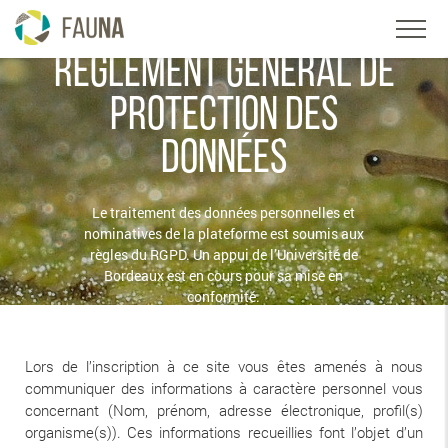
RÈGLEMENT GÉNÉRAL DE
PROTECTION DES
DONNÉES
Le traitement des données personnelles et
nominatives de la plateforme est soumis aux
règles du RGPD. Un appui de l’Université de
Bordeaux est en cours pour sa mise en
conformité.
Lors de l’inscription à ce site vous êtes amenés à nous
communiquer des informations à caractère personnel vous
concernant (Nom, prénom, adresse électronique, profil(s)
organisme(s)). Ces informations recueillies font l’objet d’un