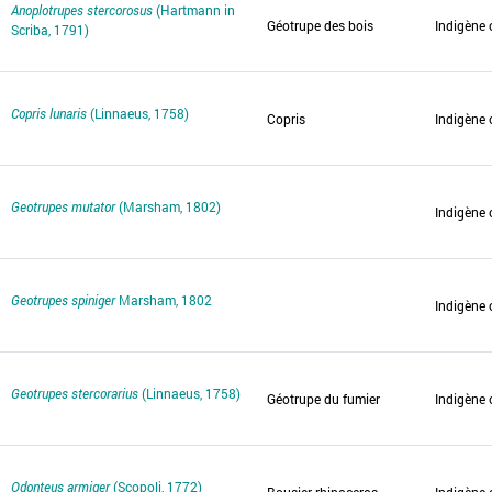
Anoplotrupes stercorosus
(Hartmann in
Géotrupe des bois
Indigène 
Scriba, 1791)
Copris lunaris
(Linnaeus, 1758)
Copris
Indigène 
Geotrupes mutator
(Marsham, 1802)
Indigène 
Geotrupes spiniger
Marsham, 1802
Indigène 
Geotrupes stercorarius
(Linnaeus, 1758)
Géotrupe du fumier
Indigène 
Odonteus armiger
(Scopoli, 1772)
Bousier rhinoceros
Indigène 