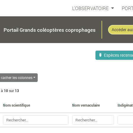
L'OBSERVATOIRE
PORT
Portail Grands coléoptères coprophages
Accéder au
Espèces recens
/ cacher les colonnes
à
10
sur
13
Nom scientifique
Nom vernaculaire
Indigénat