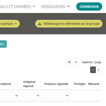
AILS ET DONNÉES
RESSOURCES
CONNEXION
x portails
Télécharger le référentiel sur le groupe
ées
espèces / page
1
2
Indigénat
 national
Présence régionale
Protegée
Menacée
régional