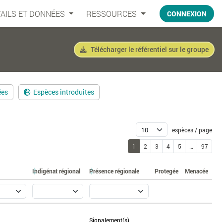
AILS ET DONNÉES
RESSOURCES
CONNEXION
Télécharger le référentiel sur le groupe
ées
Espèces introduites
espèces / page
1
2
3
4
5
…
97
Indigénat régional
Présence régionale
Protegée
Menacée
Signalement(s)