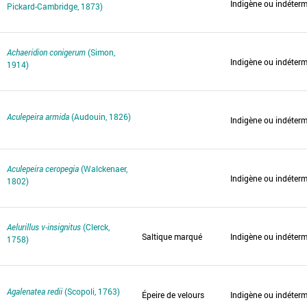
Indigène ou indéter
Pickard-Cambridge, 1873)
Achaeridion conigerum
(Simon,
Indigène ou indéter
1914)
Aculepeira armida
(Audouin, 1826)
Indigène ou indéter
Aculepeira ceropegia
(Walckenaer,
Indigène ou indéter
1802)
Aelurillus v-insignitus
(Clerck,
Saltique marqué
Indigène ou indéter
1758)
Agalenatea redii
(Scopoli, 1763)
Épeire de velours
Indigène ou indéter