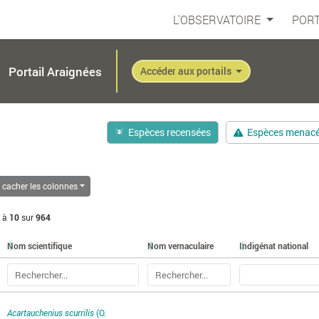
L'OBSERVATOIRE
PORT
Portail Araignées
Accéder aux portails
Espèces recensées
Espèces menac
/ cacher les colonnes
à
10
sur
964
Nom scientifique
Nom vernaculaire
Indigénat national
Acartauchenius scurrilis
(O.