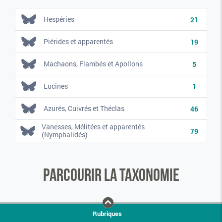
Hespéries
21
Piérides et apparentés
19
Machaons, Flambés et Apollons
5
Lucines
1
Azurés, Cuivrés et Théclas
46
Vanesses, Mélitées et apparentés
79
(Nymphalidés)
Parcourir la taxonomie
Rubriques