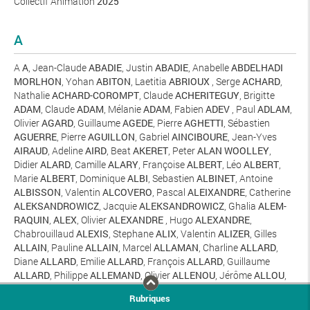
Collectif Animation
2025
A
A
A
, Jean-Claude
ABADIE
, Justin
ABADIE
, Anabelle
ABDELHADI
MORLHON
, Yohan
ABITON
, Laetitia
ABRIOUX
, Serge
ACHARD
,
Nathalie
ACHARD-COROMPT
, Claude
ACHERITEGUY
, Brigitte
ADAM
, Claude
ADAM
, Mélanie
ADAM
, Fabien
ADEV
, Paul
ADLAM
,
Olivier
AGARD
, Guillaume
AGEDE
, Pierre
AGHETTI
, Sébastien
AGUERRE
, Pierre
AGUILLON
, Gabriel
AINCIBOURE
, Jean-Yves
AIRAUD
, Adeline
AIRD
, Beat
AKERET
, Peter
ALAN WOOLLEY
,
Didier
ALARD
, Camille
ALARY
, Françoise
ALBERT
, Léo
ALBERT
,
Marie
ALBERT
, Dominique
ALBI
, Sebastien
ALBINET
, Antoine
ALBISSON
, Valentin
ALCOVERO
, Pascal
ALEIXANDRE
, Catherine
ALEKSANDROWICZ
, Jacquie
ALEKSANDROWICZ
, Ghalia
ALEM-
RAQUIN
,
ALEX
, Olivier
ALEXANDRE
, Hugo
ALEXANDRE
,
Chabrouillaud
ALEXIS
, Stephane
ALIX
, Valentin
ALIZER
, Gilles
ALLAIN
, Pauline
ALLAIN
, Marcel
ALLAMAN
, Charline
ALLARD
,
Diane
ALLARD
, Emilie
ALLARD
, François
ALLARD
, Guillaume
ALLARD
, Philippe
ALLEMAND
, Olivier
ALLENOU
, Jérôme
ALLOU
,
Christophe
ALLOY
, Gédéon
ALRIC
, Daniel
ALTHVIZ
, Claire-Lise
Rubriques
ALVAREZ
, Léane
ALVAREZ
,
AM
, Samir
AMAROUCHE
, Fabienne