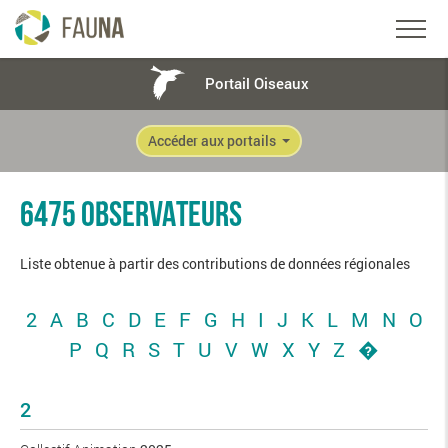
Portail Oiseaux
Accéder aux portails
6475 OBSERVATEURS
Liste obtenue à partir des contributions de données régionales
2
A
B
C
D
E
F
G
H
I
J
K
L
M
N
O
P
Q
R
S
T
U
V
W
X
Y
Z
�
2