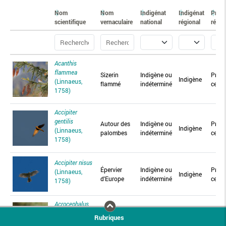
Nom
Nom
Indigénat
Indigénat
Prés
scientifique
vernaculaire
national
régional
régio
Acanthis
flammea
Sizerin
Indigène ou
Prés
Indigène
(Linnaeus,
flammé
indéterminé
certa
1758)
Accipiter
gentilis
Autour des
Indigène ou
Prés
Indigène
(Linnaeus,
palombes
indéterminé
certa
1758)
Accipiter nisus
Épervier
Indigène ou
Prés
(Linnaeus,
Indigène
d'Europe
indéterminé
certa
1758)
Acrocephalus
agricola
Rousserolle
Indigène ou
Prés
Rubriques
Indigène
(Jerdon,
isabelle
indéterminé
accid