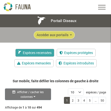
Portail Oiseaux
Accéder aux portails
Espèces recensées
Espèces protégées
Espèces menacées
Espèces introduites
Sur mobile, faite défiler les colonnes de gauche à droite
Afficher / cacher les
espèces / page
colonnes
1
2
3
4
5
…
50
Affichage de
1
à
10
sur
494