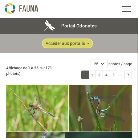
Portail Odonates
Accéder aux portails
photos / page
Affichage de
1
à
25
sur
171
photo(s)
...
1
2
3
4
5
7