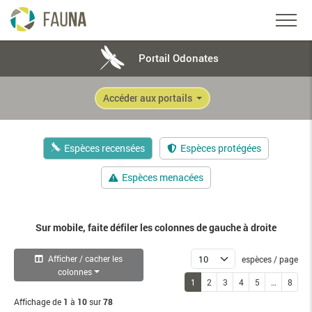
Portail Odonates
Accéder aux portails
Espèces recensées
Espèces protégées
Espèces menacées
Sur mobile, faite défiler les colonnes de gauche à droite
Afficher / cacher les
espèces / page
colonnes
1
2
3
4
5
…
8
Affichage de
1
à
10
sur
78