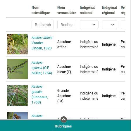
Nom
Nom
Indigénat
Indigénat
Prése
scientifique
vernaculaire
national
régional
région
Aeshna affinis
Aeschne
Indigène ou
Prése
Vander
Indigène
affine
indéterminé
certai
Linden, 1820
Aeshna
Aeschne
Indigène ou
Prése
cyanea
(O.F.
Indigène
bleue (L')
indéterminé
certai
Müller, 1764)
Aeshna
Grande
grandis
Indigène ou
Prése
Aeschne
Indigène
(Linnaeus,
indéterminé
certai
(La)
1758)
Aeshna
Aeschne
Indigène ou
Prése
isoceles
(O.F.
Indigène
isocèle
indéterminé
certai
Rubriques
Müller, 1767)