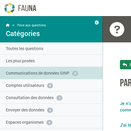
>
Foire aux questions
Catégories
Toutes les questions
Les plus posées
R
Communications de données SINP
3
Par
Comptes utilisateurs
8
Consultation des données
3
Je n'
comme
Envoyer des données
4
Espaces organismes
5
J'ai 