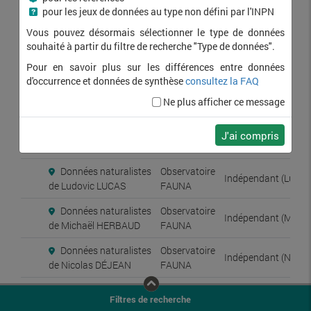
Saisie de données
pour les jeux de données au type non défini par l'INPN
naturalistes d'observateurs
Vous pouvez désormais sélectionner le type de données
indépendants sur la
FAUNA
souhaité à partir du filtre de recherche "Type de données".
plateforme de l'Observatoire
FAUNA
Pour en savoir plus sur les différences entre données
d'occurrence et données de synthèse
consultez la FAQ
Données naturalistes
Observatoire
Indépendant (Alexi
Ne plus afficher ce message
de Alexis LEBRETON
FAUNA
Données naturalistes
Observatoire
J'ai compris
Indépendant (Dellie
de Dellie LECLERC
FAUNA
Données naturalistes
Observatoire
Indépendant (Ludov
de Ludovic LUCAS
FAUNA
Données naturalistes
Observatoire
Indépendant (Mich
de Michaël HERBAUD
FAUNA
Données naturalistes
Observatoire
Indépendant (Nicol
de Nicolas DÉJEAN
FAUNA
Données naturalistes
Observatoire
Indépendant (Robin
Filtres de recherche
de Robin PETIT
FAUNA