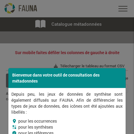
Catalogue métadonnées
Sur mobile faites défiler les colonnes de gauche à droite
Télecharger le tableau au format CSV
Bienvenue dans votre outil de consultation des
Afficher / cacher les
cadres d'acquisition / page
métadonnées
colonnes
...
1
2
3
4
5
240
Affichage de
1
à
10
sur
2394
Depuis peu, les jeux de données de synthèse sont
cadre(s) d'acquisition
également diffusés sur FAUNA. Afin de différencier les
types de jeux de données, des icônes ont été ajoutées aux
libellés :
Libellé
Base source
Gestionnaire
pour les occurrences
pour les synthèses
pour les références