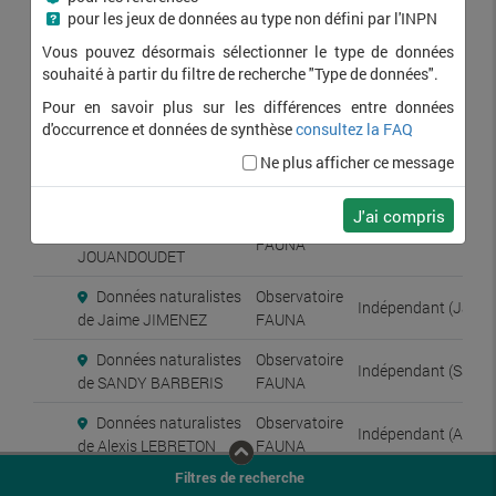
Saisie de données
pour les jeux de données au type non défini par l'INPN
naturalistes d'observateurs
Vous pouvez désormais sélectionner le type de données
indépendants sur la
FAUNA
souhaité à partir du filtre de recherche "Type de données".
plateforme de l'Observatoire
FAUNA
Pour en savoir plus sur les différences entre données
d'occurrence et données de synthèse
consultez la FAQ
Données naturalistes
Observatoire
Indépendant (Alix 
Ne plus afficher ce message
de Alix DESCAMPS
FAUNA
Données naturalistes
J'ai compris
Observatoire
de Frank
Indépendant (Fran
FAUNA
JOUANDOUDET
Données naturalistes
Observatoire
Indépendant (Jaim
de Jaime JIMENEZ
FAUNA
Données naturalistes
Observatoire
Indépendant (Sand
de SANDY BARBERIS
FAUNA
Données naturalistes
Observatoire
Indépendant (Alexi
de Alexis LEBRETON
FAUNA
Filtres de recherche
Données naturalistes
Observatoire