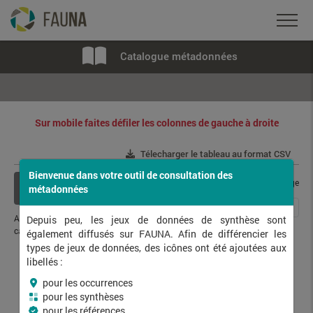
Catalogue métadonnées
Sur mobile faites défiler les colonnes de gauche à droite
Télecharger le tableau au format CSV
Bienvenue dans votre outil de consultation des
Afficher / cacher les
cadres d'acquisition / page
métadonnées
colonnes
...
1
2
3
4
5
240
Affichage de
1
à
10
sur
2394
Depuis peu, les jeux de données de synthèse sont
cadre(s) d'acquisition
également diffusés sur FAUNA. Afin de différencier les
types de jeux de données, des icônes ont été ajoutées aux
libellés :
Libellé
Base source
Gestionnaire
pour les occurrences
pour les synthèses
pour les références