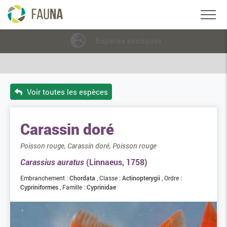
Espèces exotiques
Voir toutes les espèces
Carassin doré
Poisson rouge, Carassin doré, Poisson rouge
Carassius auratus
(Linnaeus, 1758)
Embranchement :
Chordata
Classe :
Actinopterygii
Ordre :
Cypriniformes
Famille :
Cyprinidae