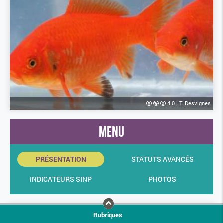
4.0
|
T. Desvignes
menu
PRÉSENTATION
STATUTS AVANCÉS
INDICATEURS SINP
PHOTOS
Rubriques