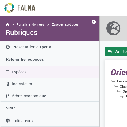
>
>
Portails et données
Espèces exotiques
Rubriques
Présentation du portail
Voir t
Référentiel espèces
Orie
Espèces
Embra
Indicateurs
Clas
Or
Arbre taxonomique
SINP
Indicateurs