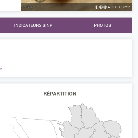
4.0
|
C. Quintin
INDICATEURS SINP
PHOTOS
e
RÉPARTITION