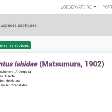
L'OBSERVATOIRE
PORT
Espèces exotiques
outes les espèces
ntus ishidae
(Matsumura, 1902)
nchement :
Arthropoda
se :
Insecta
dre :
Hemiptera
Famille :
Cicadellidae