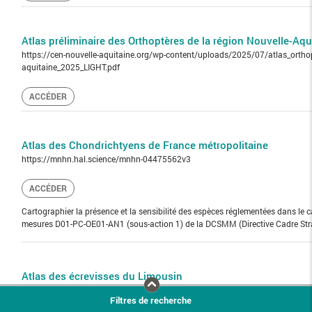
Atlas préliminaire des Orthoptères de la région Nouvelle-Aqu
https://cen-nouvelle-aquitaine.org/wp-content/uploads/2025/07/atlas_orthop
aquitaine_2025_LIGHT.pdf
ACCÉDER
Atlas des Chondrichtyens de France métropolitaine
https://mnhn.hal.science/mnhn-04475562v3
ACCÉDER
Cartographier la présence et la sensibilité des espèces réglementées dans le
mesures D01-PC-OE01-AN1 (sous-action 1) de la DCSMM (Directive Cadre Strat
Atlas des écrevisses du Limousin
de
Bazanté, T. & Versanne-Janodet, S.
| 2024
Filtres de recherche
Bazanté, T. & Versanne -Janodet, S. - 2024 – ATLAS DES ÉCREVISSES DU LIM