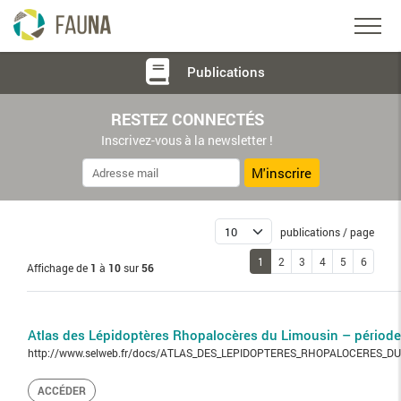
Publications
RESTEZ CONNECTÉS
Inscrivez-vous à la newsletter !
M'inscrire
publications / page
1
2
3
4
5
6
Affichage de
1
à
10
sur
56
Atlas des Lépidoptères Rhopalocères du Limousin – périod
http://www.selweb.fr/docs/ATLAS_DES_LEPIDOPTERES_RHOPALOCERES_DU
ACCÉDER