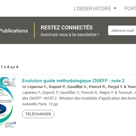
L'OBSERVATOIRE
PORT
RESTEZ CONNECTÉS
Publications
Inscrivez-vous à la newsletter !
e
1
à
4
sur
4
Evolution guide méthodologique ZNIEFF : note 2
de
Lepareur F., Dupont P., Gaudillat V., Poncet R., Reyjol Y. & Tour
Lepareur, F., Dupont, P., Gaudillat, V., Poncet, R., Reyjol, Y. & Tourou
des ZNIEFF - NOTE 2 : Révision des modalités d’application des bo
naturelle, Paris. 12 pp.
TÉLÉCHARGER