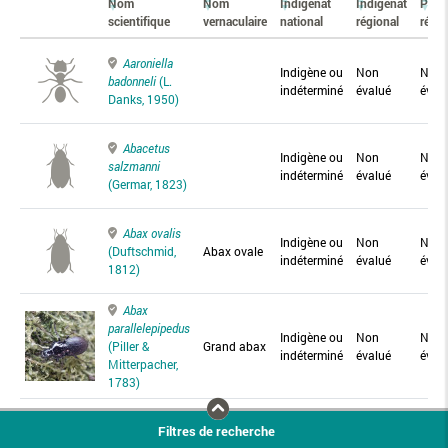
Nom
Nom
Indigénat
Indigénat
Prés
scientifique
vernaculaire
national
régional
régio
Aaroniella
Indigène ou
Non
Non
badonneli
(L.
indéterminé
évalué
éval
Danks, 1950)
Abacetus
Indigène ou
Non
Non
salzmanni
indéterminé
évalué
éval
(Germar, 1823)
Abax ovalis
Indigène ou
Non
Non
(Duftschmid,
Abax ovale
indéterminé
évalué
éval
1812)
Abax
parallelepipedus
Indigène ou
Non
Non
(Piller &
Grand abax
indéterminé
évalué
éval
Mitterpacher,
1783)
Abax
Filtres de recherche
parallelus
Abax
Indigène ou
Non
Non