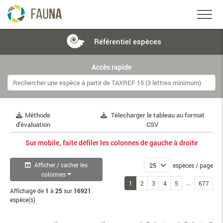
Référentiel
espèces
Accès rapide
Méthode
Télecharger le tableau au format
d'évaluation
CSV
Sur mobile, faite défiler les colonnes de gauche à droite
Afficher / cacher les
espèces / page
colonnes
...
1
2
3
4
5
677
Affichage de
1
à
25
sur
16921
espèce(s)