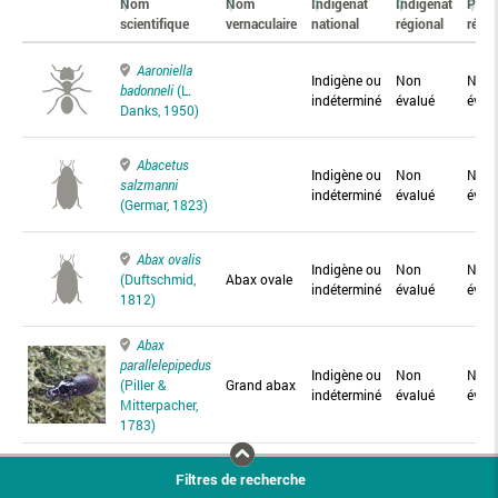
Nom
Nom
Indigénat
Indigénat
Prés
scientifique
vernaculaire
national
régional
régio
Aaroniella
Indigène ou
Non
Non
badonneli
(L.
indéterminé
évalué
éval
Danks, 1950)
Abacetus
Indigène ou
Non
Non
salzmanni
indéterminé
évalué
éval
(Germar, 1823)
Abax ovalis
Indigène ou
Non
Non
(Duftschmid,
Abax ovale
indéterminé
évalué
éval
1812)
Abax
parallelepipedus
Indigène ou
Non
Non
(Piller &
Grand abax
indéterminé
évalué
éval
Mitterpacher,
1783)
Abax
Filtres de recherche
parallelus
Abax
Indigène ou
Non
Non