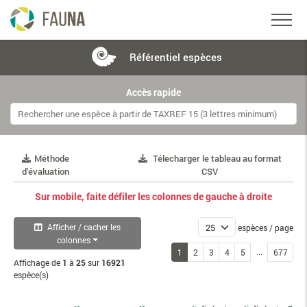
Référentiel
espèces
Accès rapide
Méthode
Télecharger le tableau au format
d'évaluation
CSV
Sur mobile, faite défiler les colonnes de gauche à droite
Afficher / cacher les
espèces / page
colonnes
...
1
2
3
4
5
677
Affichage de
1
à
25
sur
16921
espèce(s)