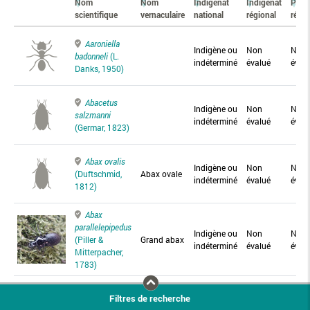
Nom
Nom
Indigénat
Indigénat
Prés
scientifique
vernaculaire
national
régional
régio
Aaroniella
Indigène ou
Non
Non
badonneli
(L.
indéterminé
évalué
éval
Danks, 1950)
Abacetus
Indigène ou
Non
Non
salzmanni
indéterminé
évalué
éval
(Germar, 1823)
Abax ovalis
Indigène ou
Non
Non
(Duftschmid,
Abax ovale
indéterminé
évalué
éval
1812)
Abax
parallelepipedus
Indigène ou
Non
Non
(Piller &
Grand abax
indéterminé
évalué
éval
Mitterpacher,
1783)
Abax
Filtres de recherche
parallelus
Abax
Indigène ou
Non
Non