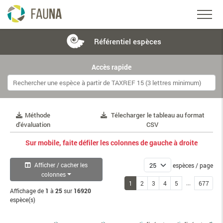
Référentiel
espèces
Accès rapide
Méthode
Télecharger le tableau au format
d'évaluation
CSV
Sur mobile, faite défiler les colonnes de gauche à droite
Afficher / cacher les
espèces / page
colonnes
...
1
2
3
4
5
677
Affichage de
1
à
25
sur
16920
espèce(s)