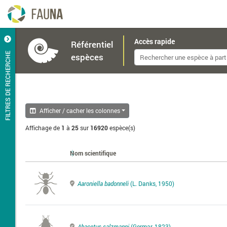
Accès rapide
Référentiel
FILTRES DE RECHERCHE
espèces
Afficher / cacher les colonnes
Affichage de
1
à
25
sur
16920
espèce(s)
Nom scientifique
Aaroniella badonneli
(L. Danks, 1950)
Abacetus salzmanni
(Germar, 1823)