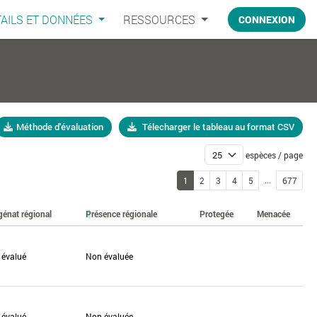
AILS ET DONNÉES
RESSOURCES
CONNEXION
Méthode d'évaluation
Télecharger le tableau au format CSV
espèces / page
...
1
2
3
4
5
677
génat régional
Présence régionale
Protegée
Menacée
 évalué
Non évaluée
 évalué
Non évaluée