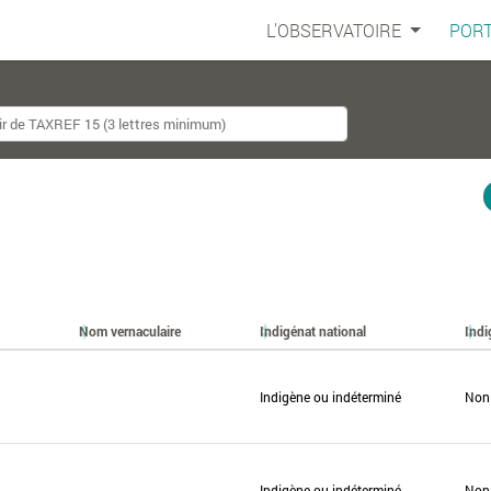
L'OBSERVATOIRE
PORT
Nom vernaculaire
Indigénat national
Indi
Indigène ou indéterminé
Non
Indigène ou indéterminé
Non