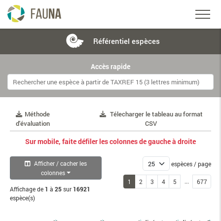
Référentiel
espèces
Accès rapide
Méthode
Télecharger le tableau au format
d'évaluation
CSV
Sur mobile, faite défiler les colonnes de gauche à droite
Afficher / cacher les
espèces / page
colonnes
...
1
2
3
4
5
677
Affichage de
1
à
25
sur
16921
espèce(s)