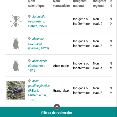
Nom
Nom
Indigénat
Indigénat
Prés
scientifique
vernaculaire
national
régional
régio
Aaroniella
Indigène ou
Non
Non
badonneli
(L.
indéterminé
évalué
éval
Danks, 1950)
Abacetus
Indigène ou
Non
Non
salzmanni
indéterminé
évalué
éval
(Germar, 1823)
Abax ovalis
Indigène ou
Non
Non
(Duftschmid,
Abax ovale
indéterminé
évalué
éval
1812)
Abax
parallelepipedus
Indigène ou
Non
Non
(Piller &
Grand abax
indéterminé
évalué
éval
Mitterpacher,
1783)
Abax
Filtres de recherche
parallelus
Abax
Indigène ou
Non
Non