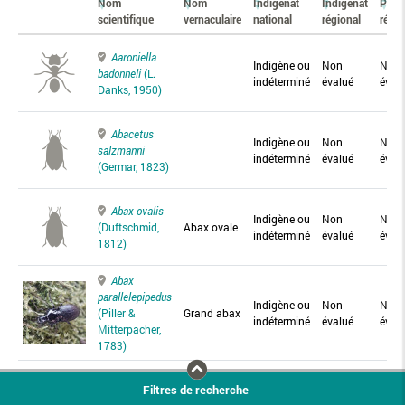
Nom
Nom
Indigénat
Indigénat
Prés
scientifique
vernaculaire
national
régional
régio
Aaroniella
Indigène ou
Non
Non
badonneli
(L.
indéterminé
évalué
éval
Danks, 1950)
Abacetus
Indigène ou
Non
Non
salzmanni
indéterminé
évalué
éval
(Germar, 1823)
Abax ovalis
Indigène ou
Non
Non
(Duftschmid,
Abax ovale
indéterminé
évalué
éval
1812)
Abax
parallelepipedus
Indigène ou
Non
Non
(Piller &
Grand abax
indéterminé
évalué
éval
Mitterpacher,
1783)
Abax
Filtres de recherche
parallelus
Abax
Indigène ou
Non
Non