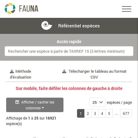
Référentiel
espèces
Accès rapide
Méthode
Télecharger le tableau au format
d'évaluation
CSV
Sur mobile, faite défiler les colonnes de gauche à droite
Afficher / cacher les
espèces / page
colonnes
...
1
2
3
4
5
677
Affichage de
1
à
25
sur
16921
espèce(s)