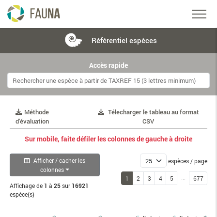
Référentiel
espèces
Accès rapide
Méthode
Télecharger le tableau au format
d'évaluation
CSV
Sur mobile, faite défiler les colonnes de gauche à droite
Afficher / cacher les
espèces / page
colonnes
...
1
2
3
4
5
677
Affichage de
1
à
25
sur
16921
espèce(s)