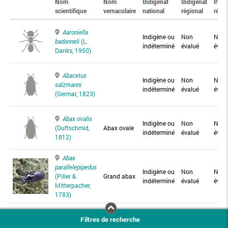
Nom
Nom
Indigénat
Indigénat
Prés
scientifique
vernaculaire
national
régional
régio
Aaroniella
Indigène ou
Non
Non
badonneli
(L.
indéterminé
évalué
éval
Danks, 1950)
Abacetus
Indigène ou
Non
Non
salzmanni
indéterminé
évalué
éval
(Germar, 1823)
Abax ovalis
Indigène ou
Non
Non
(Duftschmid,
Abax ovale
indéterminé
évalué
éval
1812)
Abax
parallelepipedus
Indigène ou
Non
Non
(Piller &
Grand abax
indéterminé
évalué
éval
Mitterpacher,
1783)
Abax
Filtres de recherche
parallelus
Abax
Indigène ou
Non
Non