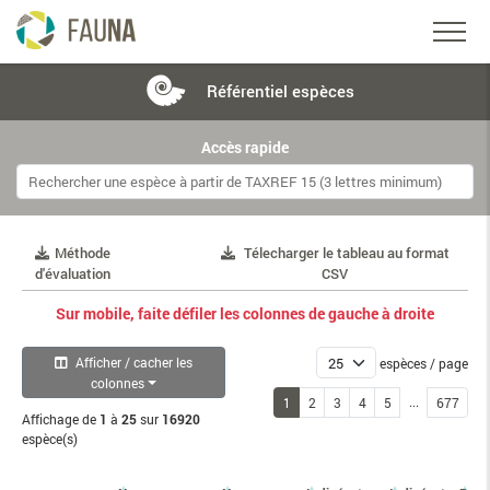
Référentiel
espèces
Accès rapide
Méthode
Télecharger le tableau au format
d'évaluation
CSV
Sur mobile, faite défiler les colonnes de gauche à droite
Afficher / cacher les
espèces / page
colonnes
...
1
2
3
4
5
677
Affichage de
1
à
25
sur
16920
espèce(s)