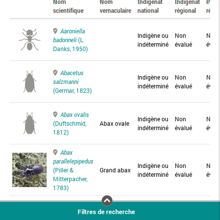
Nom
Nom
Indigénat
Indigénat
Prés
scientifique
vernaculaire
national
régional
régio
Aaroniella
Indigène ou
Non
Non
badonneli
(L.
indéterminé
évalué
éval
Danks, 1950)
Abacetus
Indigène ou
Non
Non
salzmanni
indéterminé
évalué
éval
(Germar, 1823)
Abax ovalis
Indigène ou
Non
Non
(Duftschmid,
Abax ovale
indéterminé
évalué
éval
1812)
Abax
parallelepipedus
Indigène ou
Non
Non
(Piller &
Grand abax
indéterminé
évalué
éval
Mitterpacher,
1783)
Abax
Filtres de recherche
parallelus
Abax
Indigène ou
Non
Non