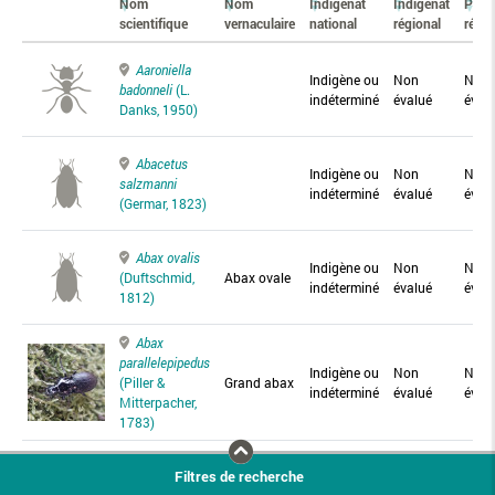
Nom
Nom
Indigénat
Indigénat
Prés
scientifique
vernaculaire
national
régional
régio
Aaroniella
Indigène ou
Non
Non
badonneli
(L.
indéterminé
évalué
éval
Danks, 1950)
Abacetus
Indigène ou
Non
Non
salzmanni
indéterminé
évalué
éval
(Germar, 1823)
Abax ovalis
Indigène ou
Non
Non
(Duftschmid,
Abax ovale
indéterminé
évalué
éval
1812)
Abax
parallelepipedus
Indigène ou
Non
Non
(Piller &
Grand abax
indéterminé
évalué
éval
Mitterpacher,
1783)
Abax
Filtres de recherche
parallelus
Abax
Indigène ou
Non
Non