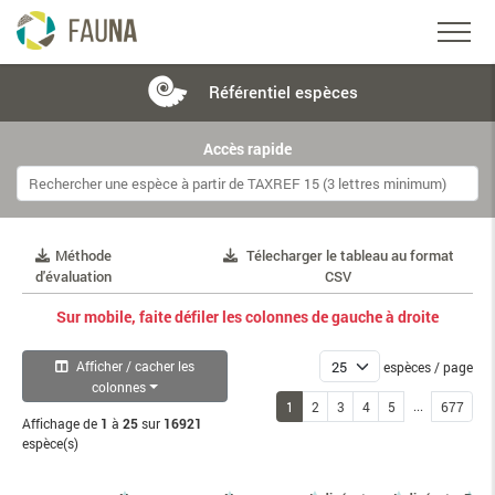
Référentiel
espèces
Accès rapide
Méthode
Télecharger le tableau au format
d'évaluation
CSV
Sur mobile, faite défiler les colonnes de gauche à droite
Afficher / cacher les
espèces / page
colonnes
...
1
2
3
4
5
677
Affichage de
1
à
25
sur
16921
espèce(s)