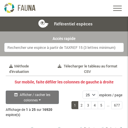
Référentiel
espèces
Accès rapide
Méthode
Télecharger le tableau au format
d'évaluation
CSV
Sur mobile, faite défiler les colonnes de gauche à droite
Afficher / cacher les
espèces / page
colonnes
...
1
2
3
4
5
677
Affichage de
1
à
25
sur
16920
espèce(s)