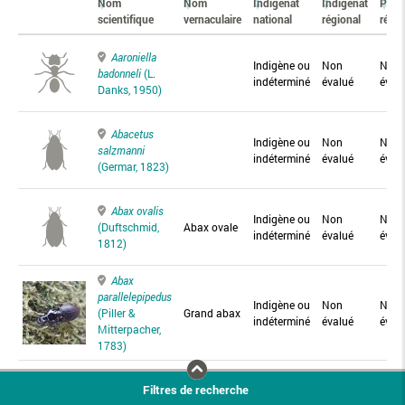
Nom
Nom
Indigénat
Indigénat
Prés
scientifique
vernaculaire
national
régional
régio
Aaroniella
Indigène ou
Non
Non
badonneli
(L.
indéterminé
évalué
éval
Danks, 1950)
Abacetus
Indigène ou
Non
Non
salzmanni
indéterminé
évalué
éval
(Germar, 1823)
Abax ovalis
Indigène ou
Non
Non
(Duftschmid,
Abax ovale
indéterminé
évalué
éval
1812)
Abax
parallelepipedus
Indigène ou
Non
Non
(Piller &
Grand abax
indéterminé
évalué
éval
Mitterpacher,
1783)
Abax
Filtres de recherche
parallelus
Abax
Indigène ou
Non
Non