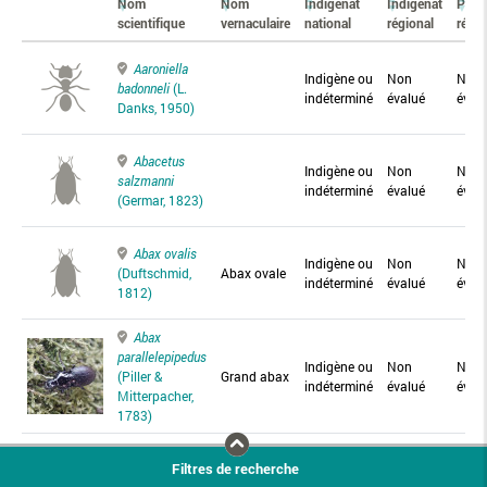
Nom
Nom
Indigénat
Indigénat
Prés
scientifique
vernaculaire
national
régional
régio
Aaroniella
Indigène ou
Non
Non
badonneli
(L.
indéterminé
évalué
éval
Danks, 1950)
Abacetus
Indigène ou
Non
Non
salzmanni
indéterminé
évalué
éval
(Germar, 1823)
Abax ovalis
Indigène ou
Non
Non
(Duftschmid,
Abax ovale
indéterminé
évalué
éval
1812)
Abax
parallelepipedus
Indigène ou
Non
Non
(Piller &
Grand abax
indéterminé
évalué
éval
Mitterpacher,
1783)
Abax
Filtres de recherche
parallelus
Abax
Indigène ou
Non
Non