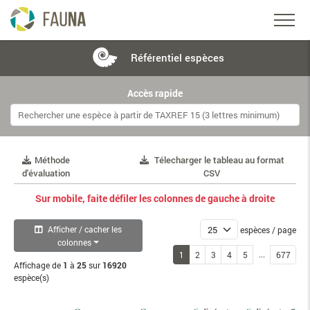
Référentiel
espèces
Accès rapide
Méthode
Télecharger le tableau au format
d'évaluation
CSV
Sur mobile, faite défiler les colonnes de gauche à droite
Afficher / cacher les
espèces / page
colonnes
...
1
2
3
4
5
677
Affichage de
1
à
25
sur
16920
espèce(s)