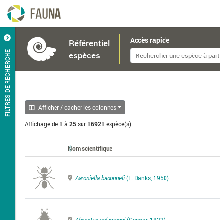
Accès rapide
Référentiel
FILTRES DE RECHERCHE
espèces
Afficher / cacher les colonnes
Affichage de
1
à
25
sur
16921
espèce(s)
Nom scientifique
Aaroniella badonneli
(L. Danks, 1950)
Abacetus salzmanni
(Germar, 1823)