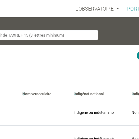
L'OBSERVATOIRE
PORT
Nom vernaculaire
Indigénat national
Indi
Indigène ou indéterminé
Non
Indigène ou indéterminé
Non