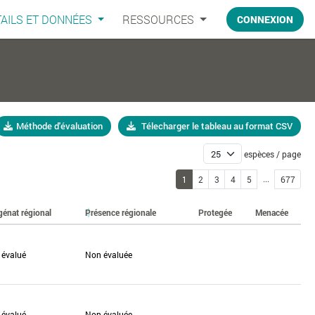
AILS ET DONNÉES
RESSOURCES
CONNEXION
Méthode d'évaluation
Télecharger le tableau au format CSV
espèces / page
...
1
2
3
4
5
677
génat régional
Présence régionale
Protegée
Menacée
 évalué
Non évaluée
 évalué
Non évaluée