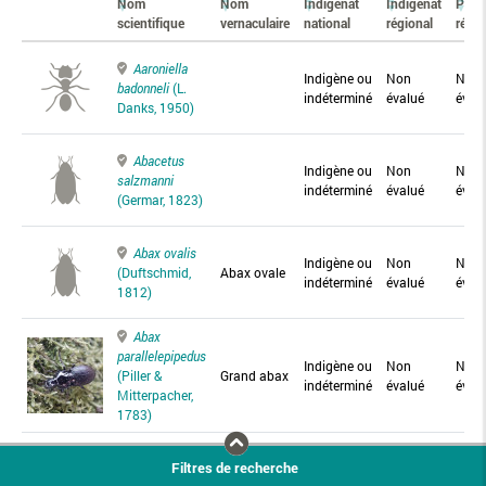
Nom
Nom
Indigénat
Indigénat
Prés
scientifique
vernaculaire
national
régional
régio
Aaroniella
Indigène ou
Non
Non
badonneli
(L.
indéterminé
évalué
éval
Danks, 1950)
Abacetus
Indigène ou
Non
Non
salzmanni
indéterminé
évalué
éval
(Germar, 1823)
Abax ovalis
Indigène ou
Non
Non
(Duftschmid,
Abax ovale
indéterminé
évalué
éval
1812)
Abax
parallelepipedus
Indigène ou
Non
Non
(Piller &
Grand abax
indéterminé
évalué
éval
Mitterpacher,
1783)
Abax
Filtres de recherche
parallelus
Abax
Indigène ou
Non
Non