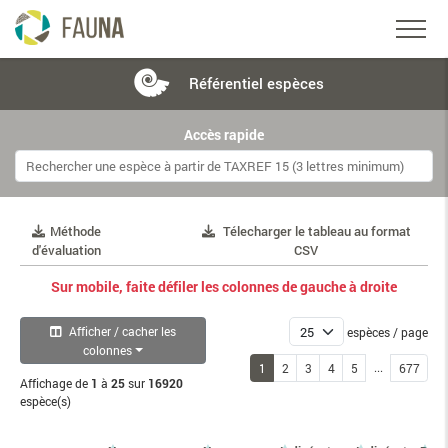
Référentiel
espèces
Accès rapide
Méthode
Télecharger le tableau au format
d'évaluation
CSV
Sur mobile, faite défiler les colonnes de gauche à droite
Afficher / cacher les
espèces / page
colonnes
...
1
2
3
4
5
677
Affichage de
1
à
25
sur
16920
espèce(s)