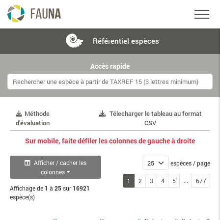
Référentiel
espèces
Accès rapide
Méthode
Télecharger le tableau au format
d'évaluation
CSV
Sur mobile, faite défiler les colonnes de gauche à droite
Afficher / cacher les
espèces / page
colonnes
...
1
2
3
4
5
677
Affichage de
1
à
25
sur
16921
espèce(s)