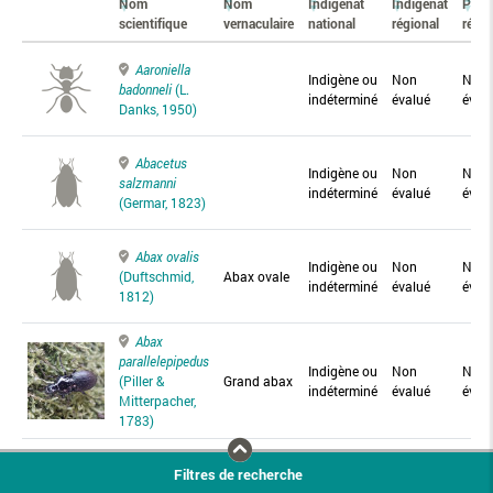
Nom
Nom
Indigénat
Indigénat
Prés
scientifique
vernaculaire
national
régional
régio
Aaroniella
Indigène ou
Non
Non
badonneli
(L.
indéterminé
évalué
éval
Danks, 1950)
Abacetus
Indigène ou
Non
Non
salzmanni
indéterminé
évalué
éval
(Germar, 1823)
Abax ovalis
Indigène ou
Non
Non
(Duftschmid,
Abax ovale
indéterminé
évalué
éval
1812)
Abax
parallelepipedus
Indigène ou
Non
Non
(Piller &
Grand abax
indéterminé
évalué
éval
Mitterpacher,
1783)
Abax
Filtres de recherche
parallelus
Abax
Indigène ou
Non
Non