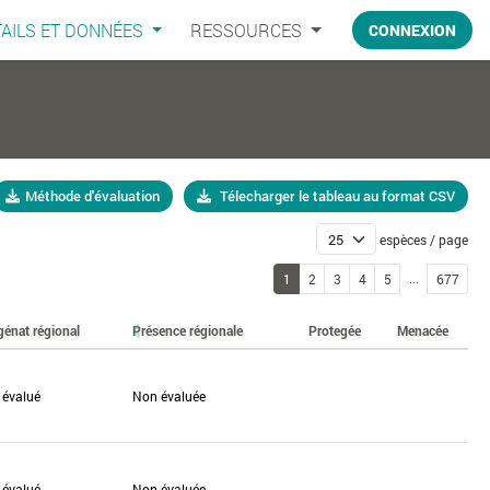
AILS ET DONNÉES
RESSOURCES
CONNEXION
Méthode d'évaluation
Télecharger le tableau au format CSV
espèces / page
...
1
2
3
4
5
677
génat régional
Présence régionale
Protegée
Menacée
 évalué
Non évaluée
 évalué
Non évaluée