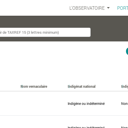
L'OBSERVATOIRE
PORT
Nom vernaculaire
Indigénat national
Indi
Indigène ou indéterminé
Non
Indigène ou indéterminé
Non