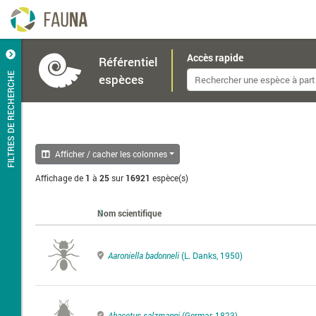
Accès rapide
Référentiel
FILTRES DE RECHERCHE
espèces
Afficher / cacher les colonnes
Affichage de
1
à
25
sur
16921
espèce(s)
Nom scientifique
Aaroniella badonneli
(L. Danks, 1950)
Abacetus salzmanni
(Germar, 1823)