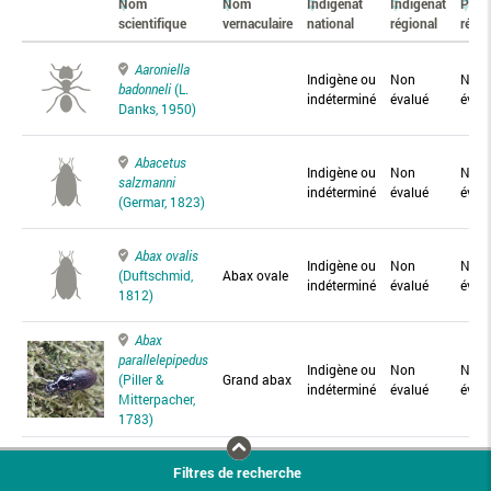
Nom
Nom
Indigénat
Indigénat
Prés
scientifique
vernaculaire
national
régional
régio
Aaroniella
Indigène ou
Non
Non
badonneli
(L.
indéterminé
évalué
éval
Danks, 1950)
Abacetus
Indigène ou
Non
Non
salzmanni
indéterminé
évalué
éval
(Germar, 1823)
Abax ovalis
Indigène ou
Non
Non
(Duftschmid,
Abax ovale
indéterminé
évalué
éval
1812)
Abax
parallelepipedus
Indigène ou
Non
Non
(Piller &
Grand abax
indéterminé
évalué
éval
Mitterpacher,
1783)
Abax
Filtres de recherche
parallelus
Abax
Indigène ou
Non
Non