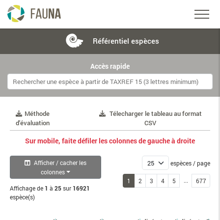
Référentiel
espèces
Accès rapide
Méthode
Télecharger le tableau au format
d'évaluation
CSV
Sur mobile, faite défiler les colonnes de gauche à droite
Afficher / cacher les
espèces / page
colonnes
...
1
2
3
4
5
677
Affichage de
1
à
25
sur
16921
espèce(s)