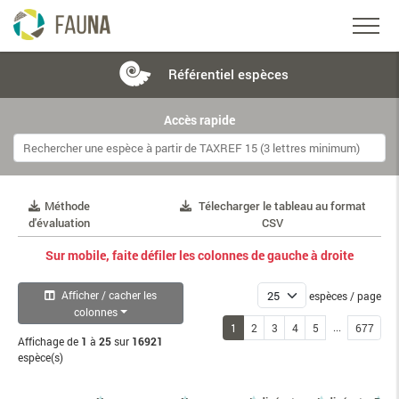
Référentiel
espèces
Accès rapide
Méthode
Télecharger le tableau au format
d'évaluation
CSV
Sur mobile, faite défiler les colonnes de gauche à droite
Afficher / cacher les
espèces / page
colonnes
...
1
2
3
4
5
677
Affichage de
1
à
25
sur
16921
espèce(s)