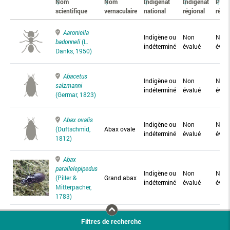
Nom
Nom
Indigénat
Indigénat
Prés
scientifique
vernaculaire
national
régional
régio
Aaroniella
Indigène ou
Non
Non
badonneli
(L.
indéterminé
évalué
éval
Danks, 1950)
Abacetus
Indigène ou
Non
Non
salzmanni
indéterminé
évalué
éval
(Germar, 1823)
Abax ovalis
Indigène ou
Non
Non
(Duftschmid,
Abax ovale
indéterminé
évalué
éval
1812)
Abax
parallelepipedus
Indigène ou
Non
Non
(Piller &
Grand abax
indéterminé
évalué
éval
Mitterpacher,
1783)
Abax
Filtres de recherche
parallelus
Abax
Indigène ou
Non
Non