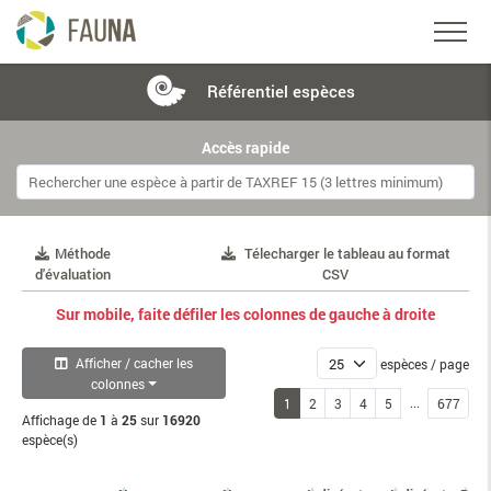
Référentiel
espèces
Accès rapide
Méthode
Télecharger le tableau au format
d'évaluation
CSV
Sur mobile, faite défiler les colonnes de gauche à droite
Afficher / cacher les
espèces / page
colonnes
...
1
2
3
4
5
677
Affichage de
1
à
25
sur
16920
espèce(s)