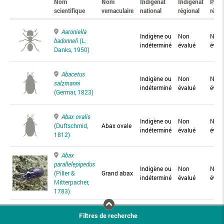
Nom
Nom
Indigénat
Indigénat
Prés
scientifique
vernaculaire
national
régional
régio
Aaroniella
Indigène ou
Non
Non
badonneli
(L.
indéterminé
évalué
éval
Danks, 1950)
Abacetus
Indigène ou
Non
Non
salzmanni
indéterminé
évalué
éval
(Germar, 1823)
Abax ovalis
Indigène ou
Non
Non
(Duftschmid,
Abax ovale
indéterminé
évalué
éval
1812)
Abax
parallelepipedus
Indigène ou
Non
Non
(Piller &
Grand abax
indéterminé
évalué
éval
Mitterpacher,
1783)
Abax
Filtres de recherche
parallelus
Abax
Indigène ou
Non
Non