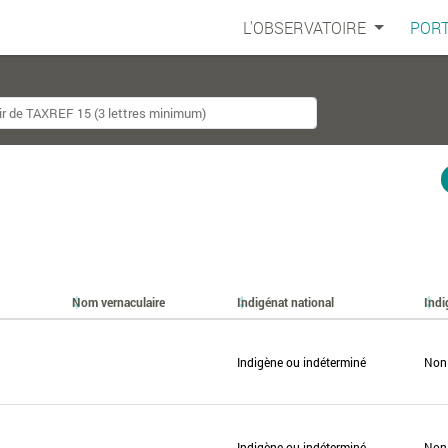
L'OBSERVATOIRE
PORT
Nom vernaculaire
Indigénat national
Indi
Indigène ou indéterminé
Non
Indigène ou indéterminé
Non