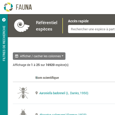
Accès rapide
Référentiel
FILTRES DE RECHERCHE
espèces
Afficher / cacher les colonnes
Affichage de
1
à
25
sur
16920
espèce(s)
Nom scientifique
Aaroniella badonneli
(L. Danks, 1950)
Abacetus salzmanni
(Germar, 1823)