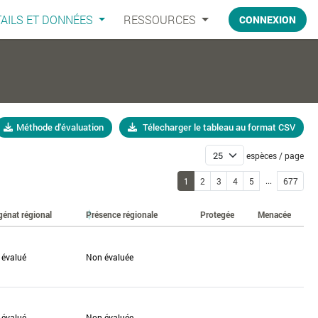
AILS ET DONNÉES
RESSOURCES
CONNEXION
Méthode d'évaluation
Télecharger le tableau au format CSV
espèces / page
...
1
2
3
4
5
677
génat régional
Présence régionale
Protegée
Menacée
 évalué
Non évaluée
 évalué
Non évaluée