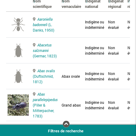
Nom
Nom
Indigénat
Indigénat
Prés
scientifique
vernaculaire
national
régional
régio
Aaroniella
Indigène ou
Non
Non
badonneli
(L.
indéterminé
évalué
éval
Danks, 1950)
Abacetus
Indigène ou
Non
Non
salzmanni
indéterminé
évalué
éval
(Germar, 1823)
Abax ovalis
Indigène ou
Non
Non
(Duftschmid,
Abax ovale
indéterminé
évalué
éval
1812)
Abax
parallelepipedus
Indigène ou
Non
Non
(Piller &
Grand abax
indéterminé
évalué
éval
Mitterpacher,
1783)
Abax
Filtres de recherche
parallelus
Abax
Indigène ou
Non
Non