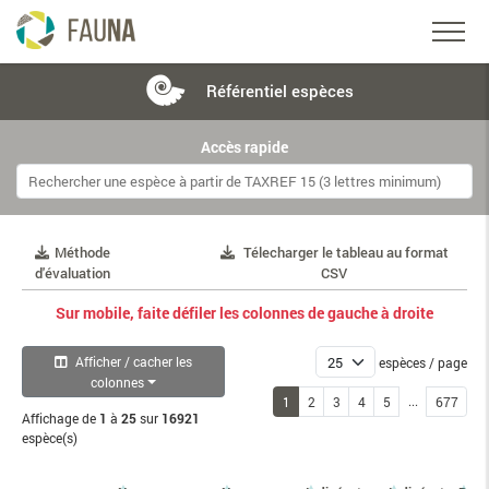
Référentiel
espèces
Accès rapide
Méthode
Télecharger le tableau au format
d'évaluation
CSV
Sur mobile, faite défiler les colonnes de gauche à droite
Afficher / cacher les
espèces / page
colonnes
...
1
2
3
4
5
677
Affichage de
1
à
25
sur
16921
espèce(s)