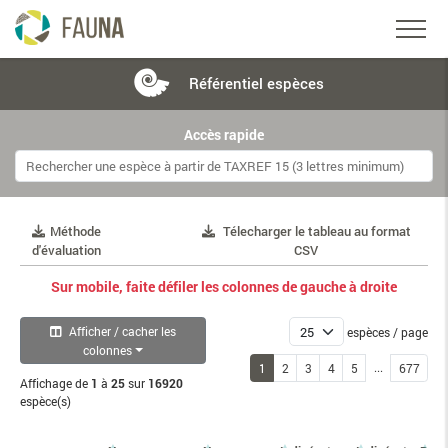
Référentiel
espèces
Accès rapide
Méthode
Télecharger le tableau au format
d'évaluation
CSV
Sur mobile, faite défiler les colonnes de gauche à droite
Afficher / cacher les
espèces / page
colonnes
...
1
2
3
4
5
677
Affichage de
1
à
25
sur
16920
espèce(s)