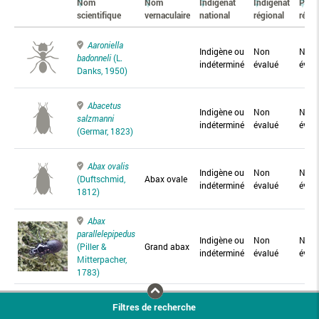
Nom
Nom
Indigénat
Indigénat
Prés
scientifique
vernaculaire
national
régional
régio
Aaroniella
Indigène ou
Non
Non
badonneli
(L.
indéterminé
évalué
éval
Danks, 1950)
Abacetus
Indigène ou
Non
Non
salzmanni
indéterminé
évalué
éval
(Germar, 1823)
Abax ovalis
Indigène ou
Non
Non
(Duftschmid,
Abax ovale
indéterminé
évalué
éval
1812)
Abax
parallelepipedus
Indigène ou
Non
Non
(Piller &
Grand abax
indéterminé
évalué
éval
Mitterpacher,
1783)
Abax
Filtres de recherche
parallelus
Abax
Indigène ou
Non
Non