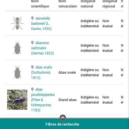
Nom
Nom
Indigénat
Indigénat
Prés
scientifique
vernaculaire
national
régional
régio
Aaroniella
Indigène ou
Non
Non
badonneli
(L.
indéterminé
évalué
éval
Danks, 1950)
Abacetus
Indigène ou
Non
Non
salzmanni
indéterminé
évalué
éval
(Germar, 1823)
Abax ovalis
Indigène ou
Non
Non
(Duftschmid,
Abax ovale
indéterminé
évalué
éval
1812)
Abax
parallelepipedus
Indigène ou
Non
Non
(Piller &
Grand abax
indéterminé
évalué
éval
Mitterpacher,
1783)
Abax
Filtres de recherche
parallelus
Abax
Indigène ou
Non
Non