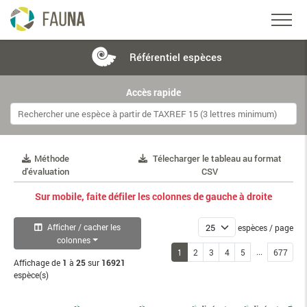
Référentiel
espèces
Accès rapide
Méthode
Télecharger le tableau au format
d'évaluation
CSV
Sur mobile, faite défiler les colonnes de gauche à droite
Afficher / cacher les
espèces / page
colonnes
...
1
2
3
4
5
677
Affichage de
1
à
25
sur
16921
espèce(s)