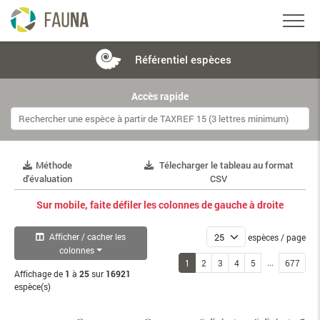
Référentiel
espèces
Accès rapide
Méthode
Télecharger le tableau au format
d'évaluation
CSV
Sur mobile, faite défiler les colonnes de gauche à droite
Afficher / cacher les
espèces / page
colonnes
...
1
2
3
4
5
677
Affichage de
1
à
25
sur
16921
espèce(s)