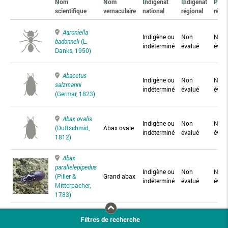
Nom
Nom
Indigénat
Indigénat
Prés
scientifique
vernaculaire
national
régional
régio
Aaroniella
Indigène ou
Non
Non
badonneli
(L.
indéterminé
évalué
éval
Danks, 1950)
Abacetus
Indigène ou
Non
Non
salzmanni
indéterminé
évalué
éval
(Germar, 1823)
Abax ovalis
Indigène ou
Non
Non
(Duftschmid,
Abax ovale
indéterminé
évalué
éval
1812)
Abax
parallelepipedus
Indigène ou
Non
Non
(Piller &
Grand abax
indéterminé
évalué
éval
Mitterpacher,
1783)
Abax
Filtres de recherche
parallelus
Abax
Indigène ou
Non
Non