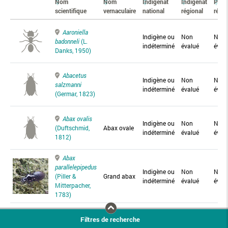
Nom
Nom
Indigénat
Indigénat
Prés
scientifique
vernaculaire
national
régional
régio
Aaroniella
Indigène ou
Non
Non
badonneli
(L.
indéterminé
évalué
éval
Danks, 1950)
Abacetus
Indigène ou
Non
Non
salzmanni
indéterminé
évalué
éval
(Germar, 1823)
Abax ovalis
Indigène ou
Non
Non
(Duftschmid,
Abax ovale
indéterminé
évalué
éval
1812)
Abax
parallelepipedus
Indigène ou
Non
Non
(Piller &
Grand abax
indéterminé
évalué
éval
Mitterpacher,
1783)
Abax
Filtres de recherche
parallelus
Abax
Indigène ou
Non
Non