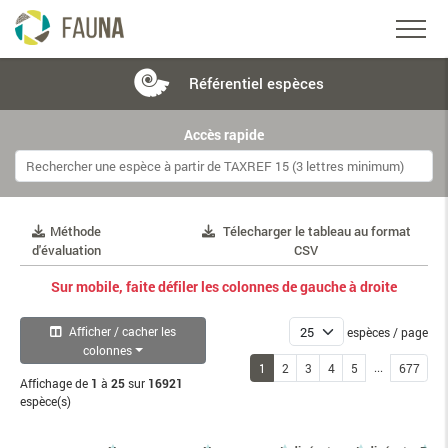
Référentiel
espèces
Accès rapide
Méthode
Télecharger le tableau au format
d'évaluation
CSV
Sur mobile, faite défiler les colonnes de gauche à droite
Afficher / cacher les
espèces / page
colonnes
...
1
2
3
4
5
677
Affichage de
1
à
25
sur
16921
espèce(s)