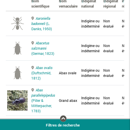
Nom
Nom
Indigénat
Indigénat
Prés
scientifique
vernaculaire
national
régional
régio
Aaroniella
Indigène ou
Non
Non
badonneli
(L.
indéterminé
évalué
éval
Danks, 1950)
Abacetus
Indigène ou
Non
Non
salzmanni
indéterminé
évalué
éval
(Germar, 1823)
Abax ovalis
Indigène ou
Non
Non
(Duftschmid,
Abax ovale
indéterminé
évalué
éval
1812)
Abax
parallelepipedus
Indigène ou
Non
Non
(Piller &
Grand abax
indéterminé
évalué
éval
Mitterpacher,
1783)
Abax
Filtres de recherche
parallelus
Abax
Indigène ou
Non
Non