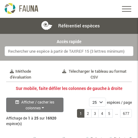
Référentiel
espèces
Accès rapide
Méthode
Télecharger le tableau au format
d'évaluation
CSV
Sur mobile, faite défiler les colonnes de gauche à droite
Afficher / cacher les
espèces / page
colonnes
...
1
2
3
4
5
677
Affichage de
1
à
25
sur
16920
espèce(s)