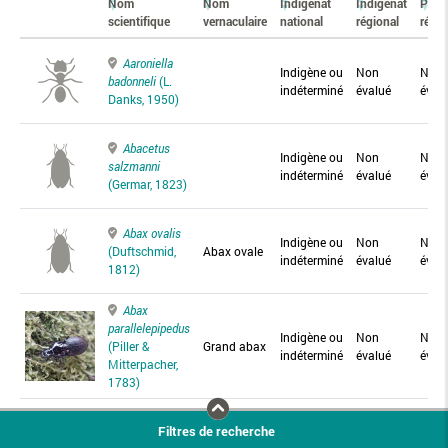
Nom
Nom
Indigénat
Indigénat
Prés
scientifique
vernaculaire
national
régional
régio
Aaroniella
Indigène ou
Non
Non
badonneli
(L.
indéterminé
évalué
éval
Danks, 1950)
Abacetus
Indigène ou
Non
Non
salzmanni
indéterminé
évalué
éval
(Germar, 1823)
Abax ovalis
Indigène ou
Non
Non
(Duftschmid,
Abax ovale
indéterminé
évalué
éval
1812)
Abax
parallelepipedus
Indigène ou
Non
Non
(Piller &
Grand abax
indéterminé
évalué
éval
Mitterpacher,
1783)
Abax
Filtres de recherche
parallelus
Abax
Indigène ou
Non
Non