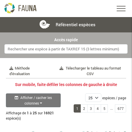
Référentiel
espèces
Accès rapide
Méthode
Télecharger le tableau au format
d'évaluation
CSV
Sur mobile, faite défiler les colonnes de gauche à droite
Afficher / cacher les
espèces / page
colonnes
...
1
2
3
4
5
677
Affichage de
1
à
25
sur
16921
espèce(s)