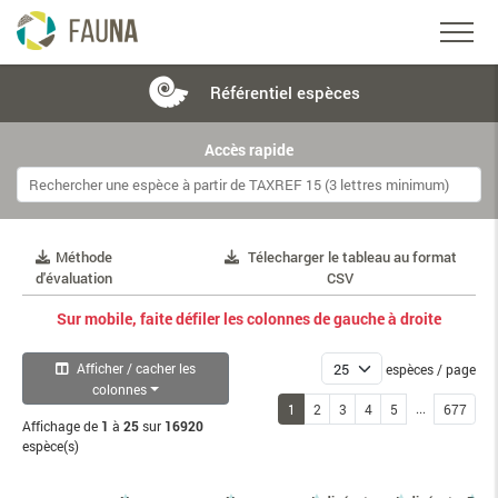
Référentiel
espèces
Accès rapide
Méthode
Télecharger le tableau au format
d'évaluation
CSV
Sur mobile, faite défiler les colonnes de gauche à droite
Afficher / cacher les
espèces / page
colonnes
...
1
2
3
4
5
677
Affichage de
1
à
25
sur
16920
espèce(s)