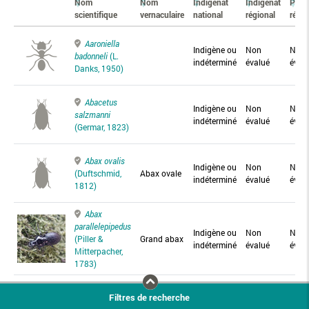
Nom
Nom
Indigénat
Indigénat
Prés
scientifique
vernaculaire
national
régional
régio
Aaroniella
Indigène ou
Non
Non
badonneli
(L.
indéterminé
évalué
éval
Danks, 1950)
Abacetus
Indigène ou
Non
Non
salzmanni
indéterminé
évalué
éval
(Germar, 1823)
Abax ovalis
Indigène ou
Non
Non
(Duftschmid,
Abax ovale
indéterminé
évalué
éval
1812)
Abax
parallelepipedus
Indigène ou
Non
Non
(Piller &
Grand abax
indéterminé
évalué
éval
Mitterpacher,
1783)
Abax
Filtres de recherche
parallelus
Abax
Indigène ou
Non
Non