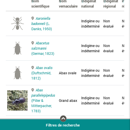
Nom
Nom
Indigénat
Indigénat
Prés
scientifique
vernaculaire
national
régional
régio
Aaroniella
Indigène ou
Non
Non
badonneli
(L.
indéterminé
évalué
éval
Danks, 1950)
Abacetus
Indigène ou
Non
Non
salzmanni
indéterminé
évalué
éval
(Germar, 1823)
Abax ovalis
Indigène ou
Non
Non
(Duftschmid,
Abax ovale
indéterminé
évalué
éval
1812)
Abax
parallelepipedus
Indigène ou
Non
Non
(Piller &
Grand abax
indéterminé
évalué
éval
Mitterpacher,
1783)
Abax
Filtres de recherche
parallelus
Abax
Indigène ou
Non
Non