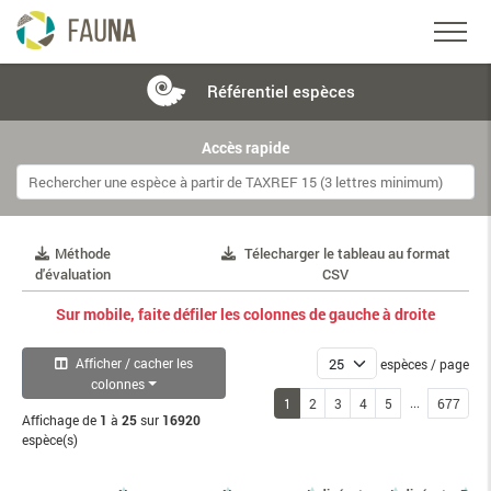
Référentiel
espèces
Accès rapide
Méthode
Télecharger le tableau au format
d'évaluation
CSV
Sur mobile, faite défiler les colonnes de gauche à droite
Afficher / cacher les
espèces / page
colonnes
...
1
2
3
4
5
677
Affichage de
1
à
25
sur
16920
espèce(s)