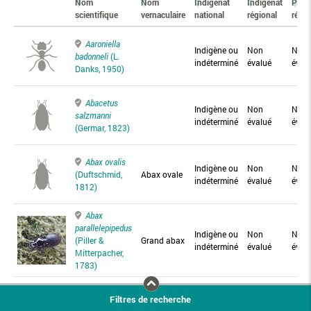
Nom
Nom
Indigénat
Indigénat
Prés
scientifique
vernaculaire
national
régional
régio
Aaroniella
Indigène ou
Non
Non
badonneli
(L.
indéterminé
évalué
éval
Danks, 1950)
Abacetus
Indigène ou
Non
Non
salzmanni
indéterminé
évalué
éval
(Germar, 1823)
Abax ovalis
Indigène ou
Non
Non
(Duftschmid,
Abax ovale
indéterminé
évalué
éval
1812)
Abax
parallelepipedus
Indigène ou
Non
Non
(Piller &
Grand abax
indéterminé
évalué
éval
Mitterpacher,
1783)
Abax
Filtres de recherche
parallelus
Abax
Indigène ou
Non
Non