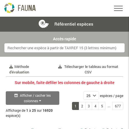
Référentiel
espèces
Accès rapide
Méthode
Télecharger le tableau au format
d'évaluation
CSV
Sur mobile, faite défiler les colonnes de gauche à droite
Afficher / cacher les
espèces / page
colonnes
...
1
2
3
4
5
677
Affichage de
1
à
25
sur
16920
espèce(s)