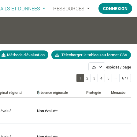
AILS ET DONNÉES
RESSOURCES
CONNEXION
Méthode d'évaluation
Télecharger le tableau au format CSV
espèces / page
...
1
2
3
4
5
677
génat régional
Présence régionale
Protegée
Menacée
 évalué
Non évaluée
 évalué
Non évaluée