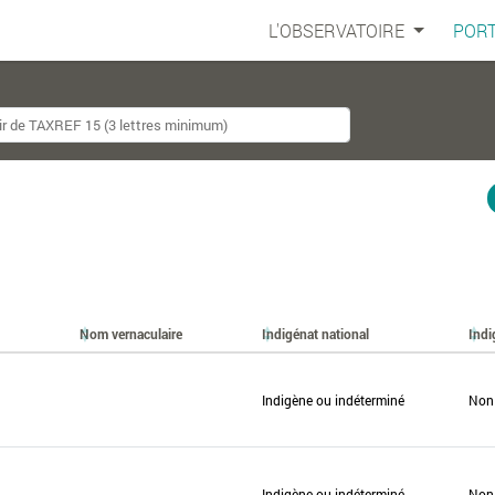
L'OBSERVATOIRE
PORT
Nom vernaculaire
Indigénat national
Indi
Indigène ou indéterminé
Non
Indigène ou indéterminé
Non