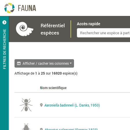
Accès rapide
Référentiel
FILTRES DE RECHERCHE
espèces
Afficher / cacher les colonnes
Affichage de
1
à
25
sur
16920
espèce(s)
Nom scientifique
Aaroniella badonneli
(L. Danks, 1950)
Abacetus salzmanni
(Germar, 1823)