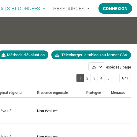
AILS ET DONNÉES
RESSOURCES
CONNEXION
Méthode d'évaluation
Télecharger le tableau au format CSV
espèces / page
...
1
2
3
4
5
677
génat régional
Présence régionale
Protegée
Menacée
 évalué
Non évaluée
 évalué
Non évaluée