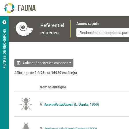
Accès rapide
Référentiel
FILTRES DE RECHERCHE
espèces
Afficher / cacher les colonnes
Affichage de
1
à
25
sur
16920
espèce(s)
Nom scientifique
Aaroniella badonneli
(L. Danks, 1950)
Abacetus salzmanni
(Germar, 1823)