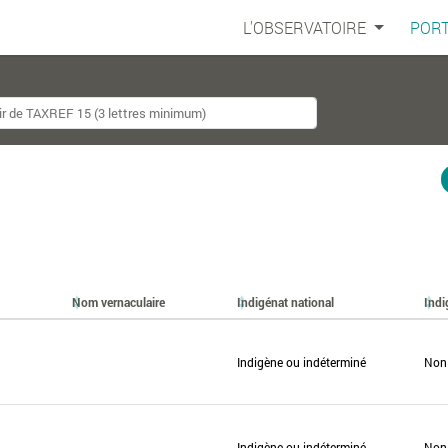
L'OBSERVATOIRE
PORT
Nom vernaculaire
Indigénat national
Indi
Indigène ou indéterminé
Non
Indigène ou indéterminé
Non