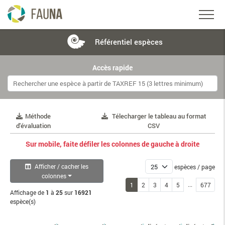
Référentiel
espèces
Accès rapide
Méthode
Télecharger le tableau au format
d'évaluation
CSV
Sur mobile, faite défiler les colonnes de gauche à droite
Afficher / cacher les
espèces / page
colonnes
...
1
2
3
4
5
677
Affichage de
1
à
25
sur
16921
espèce(s)