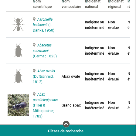
Nom
Nom
Indigénat
Indigénat
Prés
scientifique
vernaculaire
national
régional
régio
Aaroniella
Indigène ou
Non
Non
badonneli
(L.
indéterminé
évalué
éval
Danks, 1950)
Abacetus
Indigène ou
Non
Non
salzmanni
indéterminé
évalué
éval
(Germar, 1823)
Abax ovalis
Indigène ou
Non
Non
(Duftschmid,
Abax ovale
indéterminé
évalué
éval
1812)
Abax
parallelepipedus
Indigène ou
Non
Non
(Piller &
Grand abax
indéterminé
évalué
éval
Mitterpacher,
1783)
Abax
Filtres de recherche
parallelus
Abax
Indigène ou
Non
Non